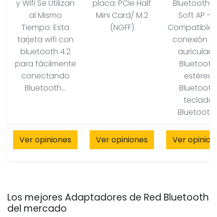
y Wifi Se Utilizan
placa: PCIe Half
Bluetooth 5
al Mismo
Mini Card/ M.2
Soft AP --
Tiempo: Esta
(NGFF)
Compatible 
tarjeta wifi con
conexión c
bluetooth 4.2
auriculare
para fácilmente
Bluetooth
conectando
estéreo
Bluetooth...
Bluetooth
teclado
Bluetooth..
Ver opiniones
Ver opiniones
Ver opinion
Los mejores Adaptadores de Red Bluetooth
del mercado