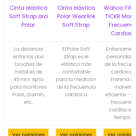
Cinta elástica
Cinta elástica
Wahoo Fitn
Soft Strap ara
Polar Wearlink
TICKR Moni
Polar
Soft Strap
Frecuenci
Cardíac
La distancia
El Polar Soft
Entrenamien
entre los dos
Strap es el
personaliza
broches de
elástico más
de la frecuen
metal es de
confortable
cardíaca 
45 mm. Apta
para la medición
Entrena d
para monitores
de la frecuencia
manera
Polar, Garmin,
cardíaca
eficiente - ve
etc.
frecuenci
cardíaca e
tiempo...
Ver opiniones
Ver opiniones
Ver opinion