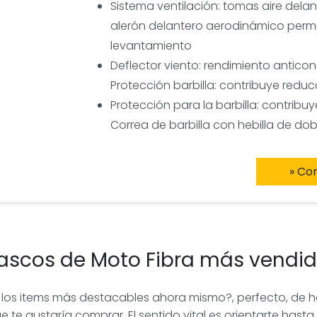
Sistema ventilación: tomas aire delan
alerón delantero aerodinámico permit
levantamiento
Deflector viento: rendimiento antic
Protección barbilla: contribuye reduc
Protección para la barbilla: contribuy
Correa de barbilla con hebilla de dob
» Co
Cascos de Moto Fibra más vendi
los items más destacables ahora mismo?, perfecto, de h
 te gustaría comprar. El sentido vital es orientarte hasta