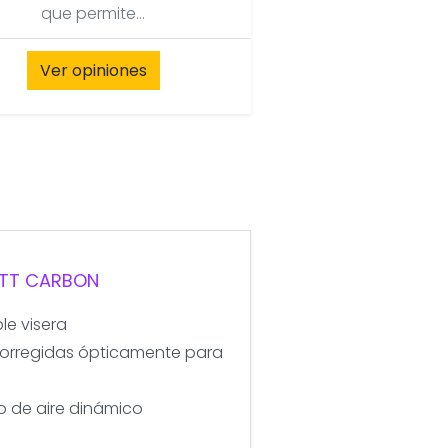
que permite...
Ver opiniones
ATT CARBON
e visera
corregidas ópticamente para
jo de aire dinámico