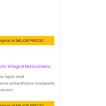
mprar al MEJOR PRECIO
oto Integral Motocicleta
 tejido shell
rente antiarañazos moldeada
 mentón
mprar al MEJOR PRECIO