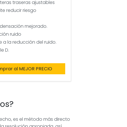
teras traseras ajustables
e reducir riesgo
ondensación mejorado.
ción ruido
e a la reducción del ruido.
le D.
mprar al MEJOR PRECIO
dos?
echo, es el método más directo
 la resolución apropiada, así