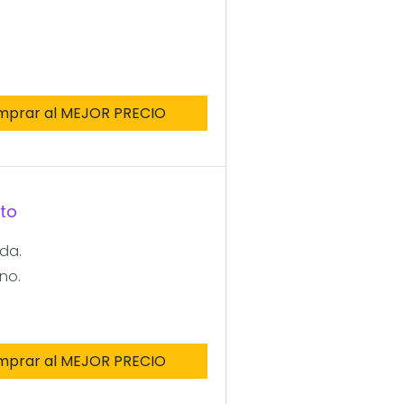
mprar al MEJOR PRECIO
to
da.
no.
mprar al MEJOR PRECIO