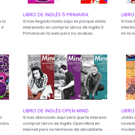
LIBRO DE INGLÉS 5 PRIMARIA
LIBRO
e la
Si has llegado hasta aquí es porque estás
Si has
 4
interesado en comprar Libros de Inglés 5
interés
Primaria en la web pero no acabas...
en la 
LIBRO DE INGLÉS OPEN MIND
LIBRO
en
Si has aterrizado aquí será que te interesa
¿Estás
uctos
comprar Libros de Inglés Open Mind en
novedos
.
internet pero no terminas de decantarte...
modelo