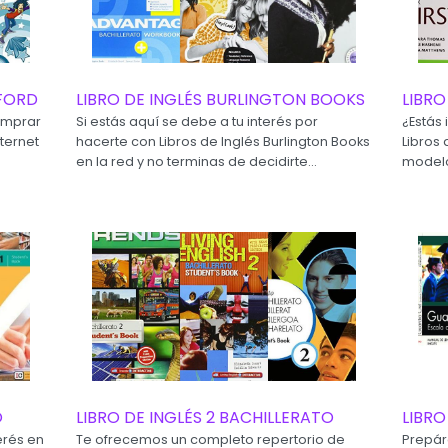
XFORD
LIBRO DE INGLÉS BURLINGTON BOOKS
LIBRO
omprar
Si estás aquí se debe a tu interés por
¿Estás 
nternet
hacerte con Libros de Inglés Burlington Books
Libros 
en la red y no terminas de decidirte...
modelo
O
LIBRO DE INGLÉS 2 BACHILLERATO
LIBRO
erés en
Te ofrecemos un completo repertorio de
Prepár