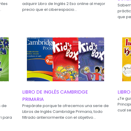
antes
adquirir Libro de Inglés 2 Eso online al mejor
Sabem
.
precio que el ciberespacio...
prácti
que ped
LIBRO DE INGLÉS CAMBRIDGE
LIBRO
PRIMARIA
¿Te gu
Princi
s de
Prepárate porque te ofrecemos una serie de
cual se
Libros de Inglés Cambridge Primaria, todo
i para
filtrado anteriormente con el objetivo...