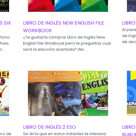
S SIX
LIBRO DE INGLÉS NEW ENGLISH FILE
LIBRO
WORKBOOK
Al par
de Ing
torio
¿Te gustaría comprar Libro de Inglés New
de deci
ives,
English File Workbook pero te preguntas cual
...
será la elección acertada? ¡No...
LIBRO DE INGLÉS 2 ESO
LIBRO
bro de
Se diría que en estos instantes te interesa
BURL