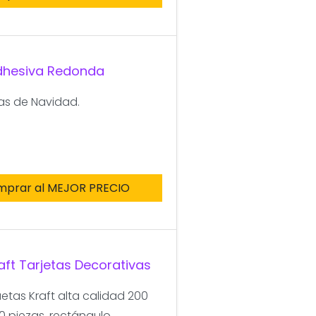
Adhesiva Redonda
as de Navidad.
mprar al MEJOR PRECIO
aft Tarjetas Decorativas
etas Kraft alta calidad 200
0 piezas, rectángulo