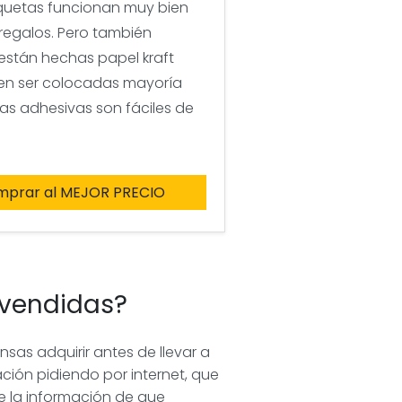
iquetas funcionan muy bien
regalos. Pero también
 están hechas papel kraft
den ser colocadas mayoría
etas adhesivas son fáciles de
mprar al MEJOR PRECIO
 vendidas?
as adquirir antes de llevar a
ción pidiendo por internet, que
e la información de que