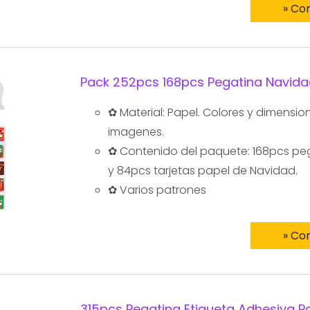
» Co
Pack 252pcs 168pcs Pegatina Navida
✿ Material: Papel. Colores y dimensi
imagenes.
✿ Contenido del paquete: 168pcs pe
y 84pcs tarjetas papel de Navidad.
✿ Varios patrones
» Co
315pcs Pegatina Etiqueta Adhesiva P