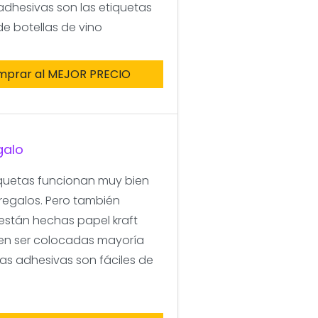
adhesivas son las etiquetas
e botellas de vino
mprar al MEJOR PRECIO
galo
iquetas funcionan muy bien
regalos. Pero también
 están hechas papel kraft
den ser colocadas mayoría
etas adhesivas son fáciles de