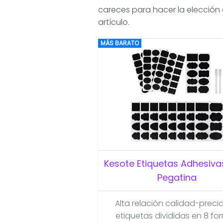
careces para hacer la elección 
artículo.
MÁS BARATO
Kesote Etiquetas Adhesivas
Pegatina
Alta relación calidad-precio
etiquetas divididas en 8 fo