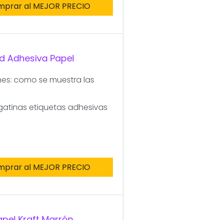
mprar al MEJOR PRECIO
d Adhesiva Papel
ones: como se muestra las
gatinas etiquetas adhesivas
mprar al MEJOR PRECIO
apel Kraft Marrón