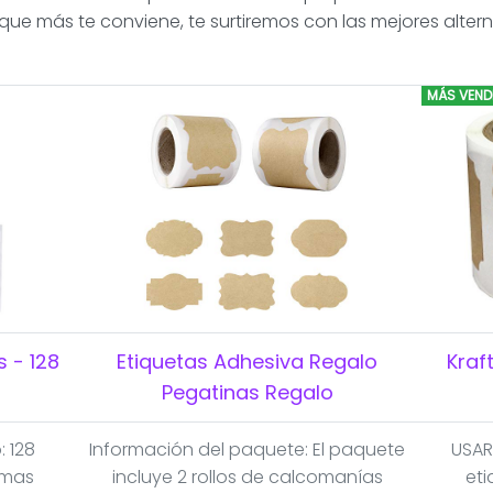
que más te conviene, te surtiremos con las mejores alte
MÁS VEND
 - 128
Etiquetas Adhesiva Regalo
Kraf
Pegatinas Regalo
: 128
Información del paquete: El paquete
USAR
rmas
incluye 2 rollos de calcomanías
et