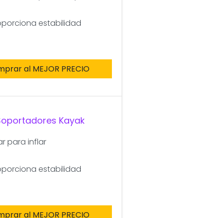
roporciona estabilidad
mprar al MEJOR PRECIO
 Soportadores Kayak
ar para inflar
roporciona estabilidad
mprar al MEJOR PRECIO