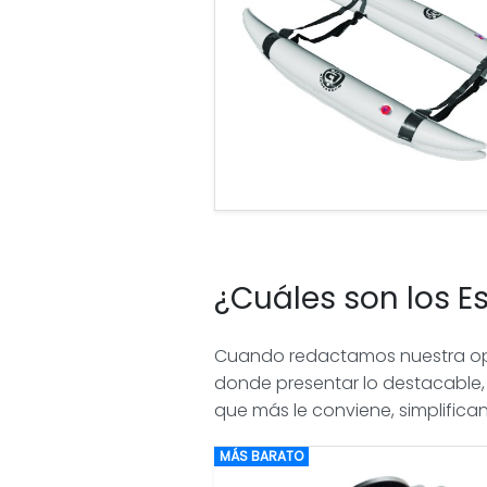
¿Cuáles son los E
Cuando redactamos nuestra opin
donde presentar lo destacable, 
que más le conviene, simplificand
MÁS BARATO