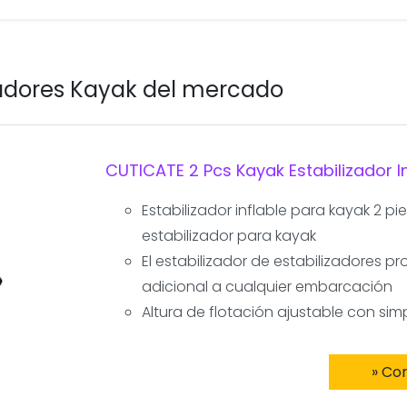
zadores Kayak del mercado
CUTICATE 2 Pcs Kayak Estabilizador Inf
Estabilizador inflable para kayak 2 p
estabilizador para kayak
El estabilizador de estabilizadores p
adicional a cualquier embarcación
Altura de flotación ajustable con simpl
» Co