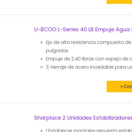
U-BCOO L-Series 40 LB Empuje Agua
Eje de alta resistencia compuesto de l
pulgadas
Empuje de 2.40 libras con espejo d
3. Herraje de acero inoxidable para 
» Co
Sharplace 2 Unidades Estabilizadore
1 Establecer montajes repuesto estabi