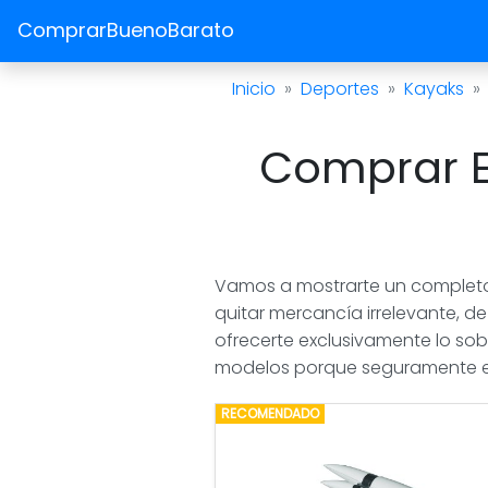
ComprarBuenoBarato
Inicio
Deportes
Kayaks
Comprar Es
Vamos a mostrarte un completo 
quitar mercancía irrelevante, de
ofrecerte exclusivamente lo sob
modelos porque seguramente entr
RECOMENDADO