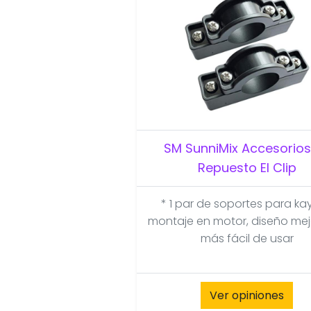
SM SunniMix Accesorios
Repuesto El Clip
* 1 par de soportes para ka
montaje en motor, diseño me
más fácil de usar
Ver opiniones