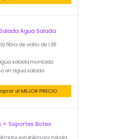
 Salada Agua Salada
a fibra de vidrio de 1.36
e agua salada montado
uso en agua salada
mprar al MEJOR PRECIO
s + Soportes Botes
lizador estabilizador brinda