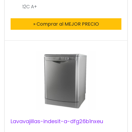
12C A+
» Comprar al MEJOR PRECIO
Lavavajillas-indesit-a-dfg26b1nxeu