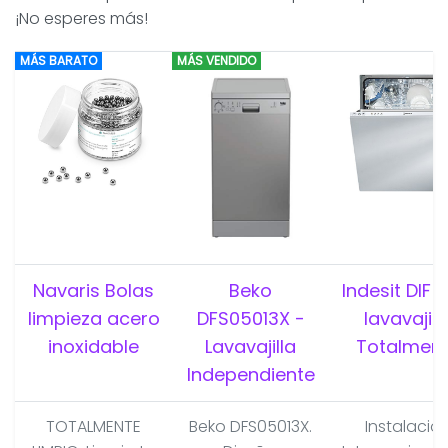
¡No esperes más!
MÁS BARATO
MÁS VENDIDO
Navaris Bolas
Beko
Indesit DIF 1
limpieza acero
DFS05013X -
lavavajill
inoxidable
Lavavajilla
Totalmen
Independiente
TOTALMENTE
Beko DFS05013X.
Instalacio