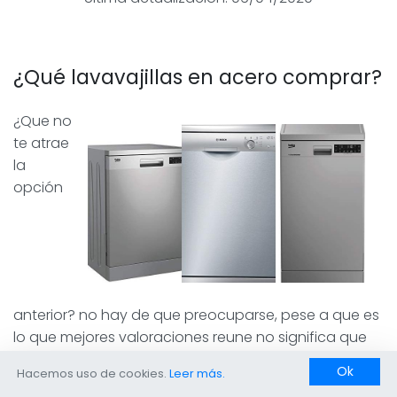
¿Qué lavavajillas en acero comprar?
¿Que no
te atrae
la
opción
anterior? no hay de que preocuparse, pese a que es
lo que mejores valoraciones reune no significa que
sea lo que necesitas, en ese sentido, tenemos
Ok
Hacemos uso de cookies.
Leer más.
disponibles más artículos para examinar y estamos