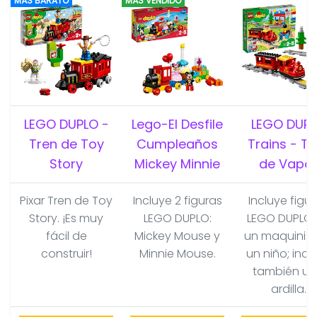
MÁS BARATO
MÁS VENDIDO
LEGO DUPLO -
Lego-El Desfile
LEGO DUP
Tren de Toy
Cumpleaños
Trains - Tr
Story
Mickey Minnie
de Vapo
Pixar Tren de Toy
Incluye 2 figuras
Incluye figu
Story. ¡Es muy
LEGO DUPLO:
LEGO DUPLO
fácil de
Mickey Mouse y
un maquinist
construir!
Minnie Mouse.
un niño; incl
también u
ardilla.