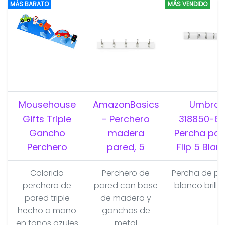
MÁS BARATO
MÁS VENDIDO
Mousehouse
AmazonBasics
Umbra
Gifts Triple
- Perchero
318850-6
Gancho
madera
Percha par
Perchero
pared, 5
Flip 5 Blan
Colorido
Perchero de
Percha de pa
perchero de
pared con base
blanco brilla
pared triple
de madera y
hecho a mano
ganchos de
en tonos azules
metal