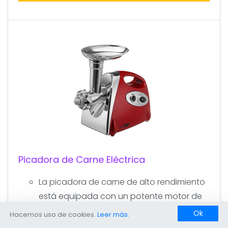
Picadora de Carne Eléctrica
La picadora de carne de alto rendimiento
está equipada con un potente motor de
cobre de 2800 W para grandes cocinas
Ok
Hacemos uso de cookies.
Leer más.
Construcción acero inoxidable alta