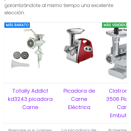
garantizándote al mismo tiempo una excelente
elección.
MÁS BARATO
MÁS VENDIDO
Totally Addict
Picadora de
Clatroni
kd3243 picadora
Carne
3506 Pic
Carne
Eléctrica
Carn
Embuti
Prepare sus carnes
La picadora de
Potente 