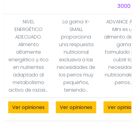
3000
NIVEL
La gama X-
ADVANCE Adu
ENERGÉTICO
SMALL
Mini es un
ADECUADO.
proporciona
alimento de a
Alimento
una respuesta
gama
altamente
nutricional
formulado p
energético y rico
exclusiva a las
cubrir las
en nutrientes
necesidades de
necesidad
adaptado al
los perros muy
nutricionales
metabolismo
pequeños,
perros...
activo de razas...
teniendo...
Ver opiniones
Ver opiniones
Ver opinion