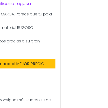
silicona rugosa
I MARCA. Parece que tu pala
u material RUGOSO
cos gracias a su gran
mprar al MEJOR PRECIO
consigue más superficie de