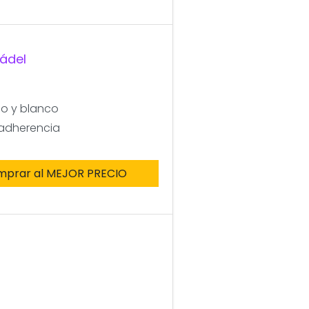
Pádel
lo y blanco
 adherencia
mprar al MEJOR PRECIO