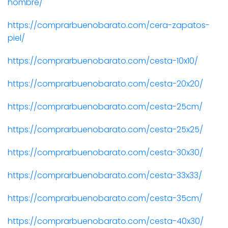
hombre/
https://comprarbuenobarato.com/cera-zapatos-
piel/
https://comprarbuenobarato.com/cesta-10x10/
https://comprarbuenobarato.com/cesta-20x20/
https://comprarbuenobarato.com/cesta-25cm/
https://comprarbuenobarato.com/cesta-25x25/
https://comprarbuenobarato.com/cesta-30x30/
https://comprarbuenobarato.com/cesta-33x33/
https://comprarbuenobarato.com/cesta-35cm/
https://comprarbuenobarato.com/cesta-40x30/