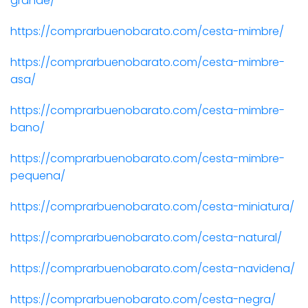
grande/
https://comprarbuenobarato.com/cesta-mimbre/
https://comprarbuenobarato.com/cesta-mimbre-
asa/
https://comprarbuenobarato.com/cesta-mimbre-
bano/
https://comprarbuenobarato.com/cesta-mimbre-
pequena/
https://comprarbuenobarato.com/cesta-miniatura/
https://comprarbuenobarato.com/cesta-natural/
https://comprarbuenobarato.com/cesta-navidena/
https://comprarbuenobarato.com/cesta-negra/