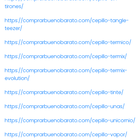
tirones/
https://comprarbuenobarato.com/cepillo-tangle-
teezer/
https://comprarbuenobarato.com/cepillo-termico/
https://comprarbuenobarato.com/cepillo-termix/
https://comprarbuenobarato.com/cepillo-termix-
evolution/
https://comprarbuenobarato.com/cepillo-tinte/
https://comprarbuenobarato.com/cepillo-unas/
https://comprarbuenobarato.com/cepillo-unicornio/
https://comprarbuenobarato.com/cepillo-vapor/