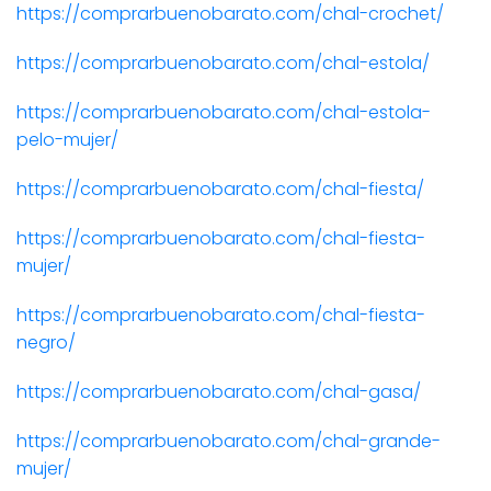
https://comprarbuenobarato.com/chal-crochet/
https://comprarbuenobarato.com/chal-estola/
https://comprarbuenobarato.com/chal-estola-
pelo-mujer/
https://comprarbuenobarato.com/chal-fiesta/
https://comprarbuenobarato.com/chal-fiesta-
mujer/
https://comprarbuenobarato.com/chal-fiesta-
negro/
https://comprarbuenobarato.com/chal-gasa/
https://comprarbuenobarato.com/chal-grande-
mujer/