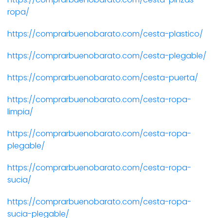
ropa/
https://comprarbuenobarato.com/cesta-plastico/
https://comprarbuenobarato.com/cesta-plegable/
https://comprarbuenobarato.com/cesta-puerta/
https://comprarbuenobarato.com/cesta-ropa-
limpia/
https://comprarbuenobarato.com/cesta-ropa-
plegable/
https://comprarbuenobarato.com/cesta-ropa-
sucia/
https://comprarbuenobarato.com/cesta-ropa-
sucia-plegable/