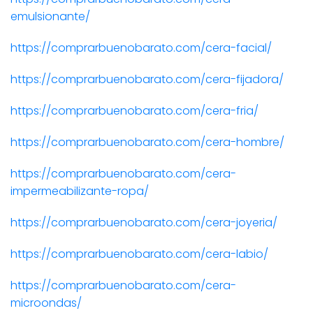
emulsionante/
https://comprarbuenobarato.com/cera-facial/
https://comprarbuenobarato.com/cera-fijadora/
https://comprarbuenobarato.com/cera-fria/
https://comprarbuenobarato.com/cera-hombre/
https://comprarbuenobarato.com/cera-
impermeabilizante-ropa/
https://comprarbuenobarato.com/cera-joyeria/
https://comprarbuenobarato.com/cera-labio/
https://comprarbuenobarato.com/cera-
microondas/