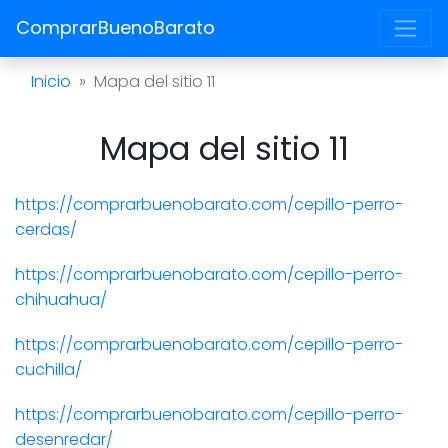
ComprarBuenoBarato
Inicio
Mapa del sitio 11
Mapa del sitio 11
https://comprarbuenobarato.com/cepillo-perro-
cerdas/
https://comprarbuenobarato.com/cepillo-perro-
chihuahua/
https://comprarbuenobarato.com/cepillo-perro-
cuchilla/
https://comprarbuenobarato.com/cepillo-perro-
desenredar/