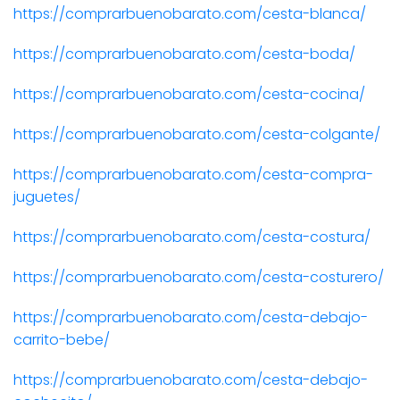
https://comprarbuenobarato.com/cesta-blanca/
https://comprarbuenobarato.com/cesta-boda/
https://comprarbuenobarato.com/cesta-cocina/
https://comprarbuenobarato.com/cesta-colgante/
https://comprarbuenobarato.com/cesta-compra-
juguetes/
https://comprarbuenobarato.com/cesta-costura/
https://comprarbuenobarato.com/cesta-costurero/
https://comprarbuenobarato.com/cesta-debajo-
carrito-bebe/
https://comprarbuenobarato.com/cesta-debajo-