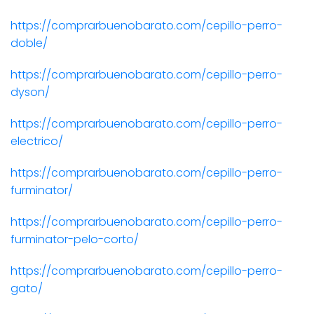
https://comprarbuenobarato.com/cepillo-perro-
doble/
https://comprarbuenobarato.com/cepillo-perro-
dyson/
https://comprarbuenobarato.com/cepillo-perro-
electrico/
https://comprarbuenobarato.com/cepillo-perro-
furminator/
https://comprarbuenobarato.com/cepillo-perro-
furminator-pelo-corto/
https://comprarbuenobarato.com/cepillo-perro-
gato/