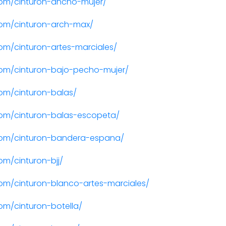
om/cinturon-ancho-mujer/
om/cinturon-arch-max/
m/cinturon-artes-marciales/
om/cinturon-bajo-pecho-mujer/
om/cinturon-balas/
om/cinturon-balas-escopeta/
com/cinturon-bandera-espana/
m/cinturon-bjj/
om/cinturon-blanco-artes-marciales/
m/cinturon-botella/