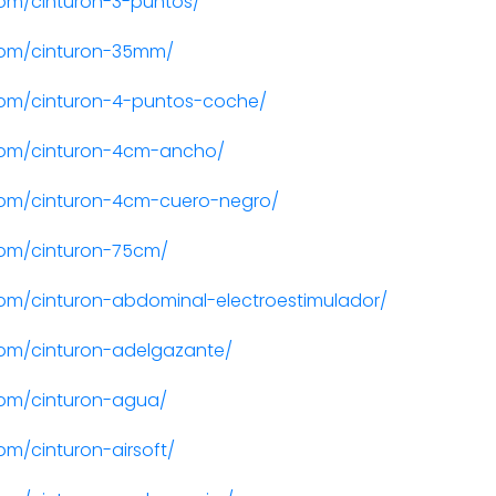
om/cinturon-3-puntos/
com/cinturon-35mm/
om/cinturon-4-puntos-coche/
com/cinturon-4cm-ancho/
com/cinturon-4cm-cuero-negro/
om/cinturon-75cm/
om/cinturon-abdominal-electroestimulador/
om/cinturon-adelgazante/
om/cinturon-agua/
m/cinturon-airsoft/