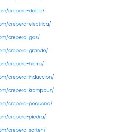
om/crepera-doble/
m/crepera-electrica/
com/crepera-gas/
com/crepera-grande/
om/crepera-hierro/
om/crepera-induccion/
com/crepera-krampouz/
com/crepera-pequena/
om/crepera-piedra/
om/crepera-sarten/