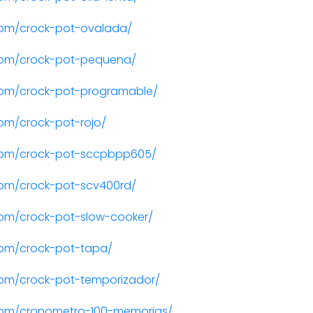
com/crock-pot-ovalada/
com/crock-pot-pequena/
com/crock-pot-programable/
om/crock-pot-rojo/
com/crock-pot-sccpbpp605/
om/crock-pot-scv400rd/
om/crock-pot-slow-cooker/
om/crock-pot-tapa/
om/crock-pot-temporizador/
com/cronometro-100-memorias/