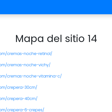
Mapa del sitio 14
om/cremas-noche-retinol/
com/cremas-noche-vichy/
com/cremas-noche-vitamina-c/
com/crepera-30cm/
com/crepera-40cm/
om/crepera-6-crepes/