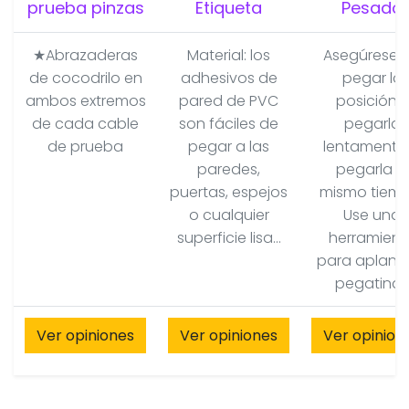
prueba pinzas
Etiqueta
Pesado
★Abrazaderas
Material: los
Asegúrese 
de cocodrilo en
adhesivos de
pegar la
ambos extremos
pared de PVC
posición y
de cada cable
son fáciles de
pegarla
de prueba
pegar a las
lentamente,
paredes,
pegarla al
puertas, espejos
mismo tiemp
o cualquier
Use una
superficie lisa...
herramient
para aplanar
pegatina..
Ver opiniones
Ver opiniones
Ver opinion