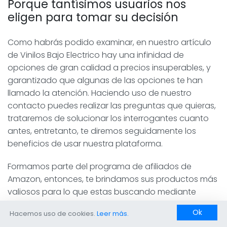
Porque tantísimos usuarios nos
eligen para tomar su decisión
Como habrás podido examinar, en nuestro artículo
de Vinilos Bajo Electrico hay una infinidad de
opciones de gran calidad a precios insuperables, y
garantizado que algunas de las opciones te han
llamado la atención. Haciendo uso de nuestro
contacto puedes realizar las preguntas que quieras,
trataremos de solucionar los interrogantes cuanto
antes, entretanto, te diremos seguidamente los
beneficios de usar nuestra plataforma.
Formamos parte del programa de afiliados de
Amazon, entonces, te brindamos sus productos más
valiosos para lo que estas buscando mediante
nuestro algoritmo que, así mismo, es capaz de
Ok
Hacemos uso de cookies.
Leer más.
cotejarlos y aconsejarte la mejor elección de