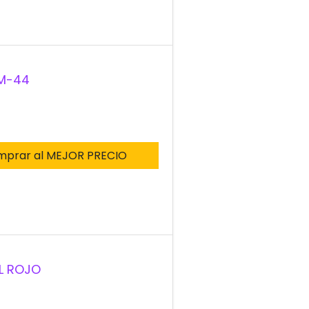
 M-44
mprar al MEJOR PRECIO
UL ROJO