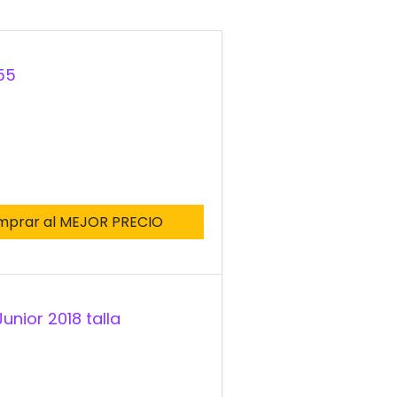
55
mprar al MEJOR PRECIO
unior 2018 talla