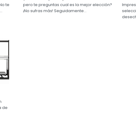
No te
pero te preguntas cual es la mejor elección?
Impres
..
¡No sufras más! Seguidamente...
selecci
desech
n
a de