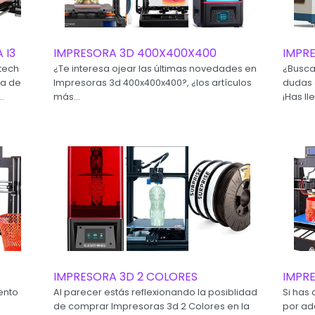
 I3
IMPRESORA 3D 400X400X400
IMPRE
tech
¿Te interesa ojear las últimas novedades en
¿Busca
ca de
Impresoras 3d 400x400x400?, ¿los artículos
dudas 
.
más...
¡Has ll
IMPRESORA 3D 2 COLORES
IMPRE
ento
Al parecer estás reflexionando la posiblidad
Si has 
de comprar Impresoras 3d 2 Colores en la
por adq