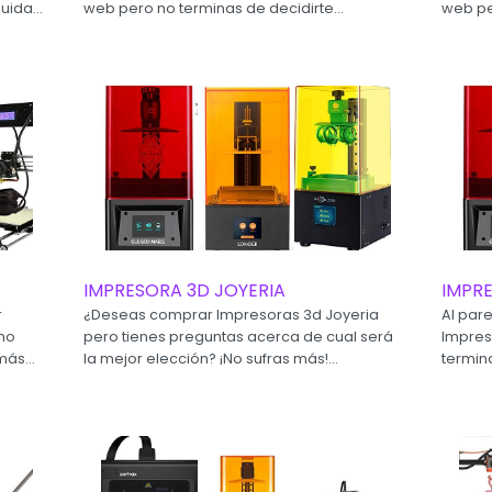
uida...
web pero no terminas de decidirte...
web pe
IMPRESORA 3D JOYERIA
IMPR
r
¿Deseas comprar Impresoras 3d Joyeria
Al par
 no
pero tienes preguntas acerca de cual será
Impres
ás...
la mejor elección? ¡No sufras más!...
termina