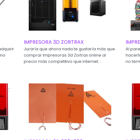
IMPRESORA 3D ZORTRAX
IMPR
adquirir
Juraría que ahora nada te gustaría más que
Al par
 no
comprar Impresoras 3d Zortrax online al
hacert
precio más competitivo que internet...
no ter