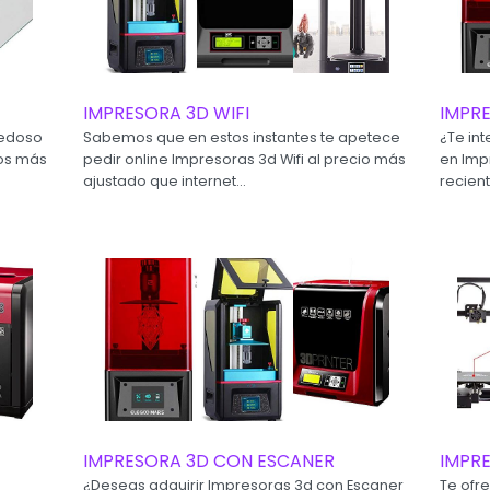
IMPRESORA 3D WIFI
IMPRE
vedoso
Sabemos que en estos instantes te apetece
¿Te int
tos más
pedir online Impresoras 3d Wifi al precio más
en Imp
ajustado que internet...
recien
IMPRESORA 3D CON ESCANER
IMPRE
¿Deseas adquirir Impresoras 3d con Escaner
Te ofr