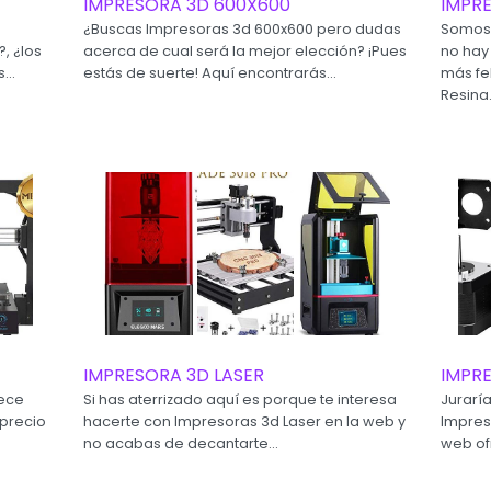
IMPRESORA 3D 600X600
IMPRE
¿Buscas Impresoras 3d 600x600 pero dudas
Somos
, ¿los
acerca de cual será la mejor elección? ¡Pues
no hay
...
estás de suerte! Aquí encontrarás...
más fe
Resina.
IMPRESORA 3D LASER
IMPR
tece
Si has aterrizado aquí es porque te interesa
Jurarí
 precio
hacerte con Impresoras 3d Laser en la web y
Impres
no acabas de decantarte...
web of