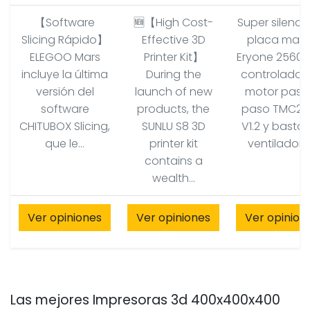
【Software
🆕【High Cost-
Super silenci
Slicing Rápido】
Effective 3D
placa mad
ELEGOO Mars
Printer Kit】
Eryone 2560 
incluye la última
During the
controlador
versión del
launch of new
motor paso
software
products, the
paso TMC22
CHITUBOX Slicing,
SUNLU S8 3D
V1.2 y basta
que le...
printer kit
ventiladore
contains a
wealth...
Ver opiniones
Ver opiniones
Ver opinion
Las mejores Impresoras 3d 400x400x400