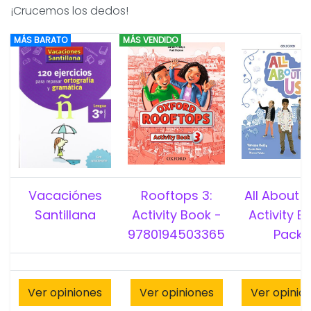
¡Crucemos los dedos!
MÁS BARATO
MÁS VENDIDO
Vacaciónes
Rooftops 3:
All About U
Santillana
Activity Book -
Activity B
9780194503365
Pack
Ver opiniones
Ver opiniones
Ver opinio